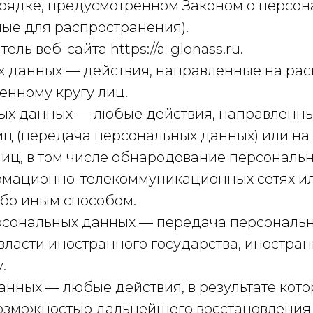
рядке, предусмотренном Законом о персон
ые для распространения).
ель веб-сайта https://a-glonass.ru.
ых данных — действия, направленные на ра
нному кругу лиц.
ных данных — любые действия, направленн
иц (передача персональных данных) или на
иц, в том числе обнародование персональн
мационно-телекоммуникационных сетях ил
бо иным способом.
ерсональных данных — передача персональ
 власти иностранного государства, иностра
.
данных — любые действия, в результате ко
возможностью дальнейшего восстановлени