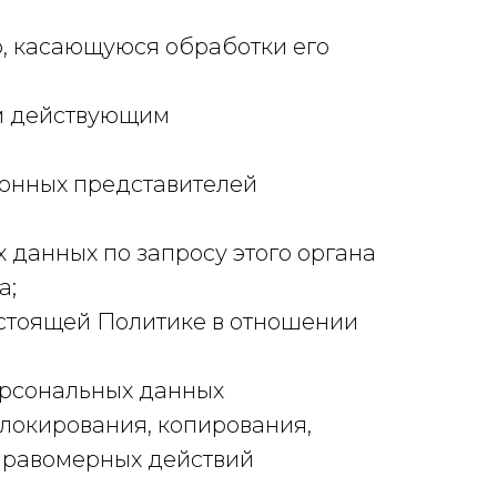
, касающуюся обработки его
ом действующим
конных представителей
 данных по запросу этого органа
а;
астоящей Политике в отношении
ерсональных данных
блокирования, копирования,
еправомерных действий